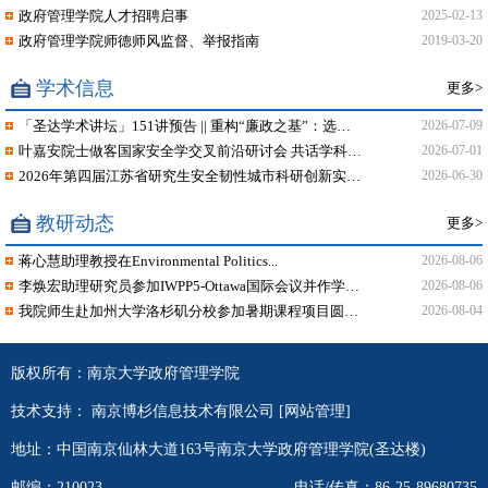
政府管理学院人才招聘启事
2025-02-13
政府管理学院师德师风监督、举报指南
2019-03-20
学术信息
更多>
「圣达学术讲坛」151讲预告 || 重构“廉政之基”：选人用...
2026-07-09
叶嘉安院士做客国家安全学交叉前沿研讨会 共话学科交叉融合
2026-07-01
2026年第四届江苏省研究生安全韧性城市科研创新实践大赛报名...
2026-06-30
教研动态
更多>
蒋心慧助理教授在Environmental Politics...
2026-08-06
李焕宏助理研究员参加IWPP5-Ottawa国际会议并作学术...
2026-08-06
我院师生赴加州大学洛杉矶分校参加暑期课程项目圆满结束
2026-08-04
版权所有：南京大学政府管理学院
技术支持：
南京博杉信息技术有限公司
[
网站管理
]
地址：中国南京仙林大道163号南京大学政府管理学院(圣达楼)
邮编：210023
电话/传真：86-25-89680735